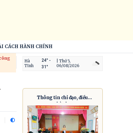
ẢI CÁCH HÀNH CHÍNH
 công
24° -
Hà
| Thứ 5,
Tĩnh
06/08/2026
31°
Thông tin chỉ đạo, điều
hành