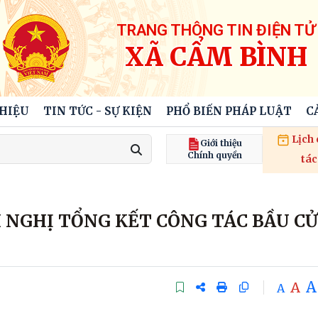
TRANG THÔNG TIN ĐIỆN TỬ
XÃ CẨM BÌNH
THIỆU
TIN TỨC - SỰ KIỆN
PHỔ BIẾN PHÁP LUẬT
C
Lịch
Giới thiệu
Chính quyền
tác
 NGHỊ TỔNG KẾT CÔNG TÁC BẦU CỬ
A
A
A