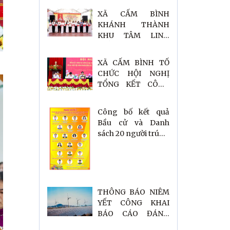
Bình
XÃ CẨM BÌNH
KHÁNH THÀNH
KHU TÂM LINH
GIẾNG CHÙA LÀNG
HƯNG MỸ
XÃ CẨM BÌNH TỔ
CHỨC HỘI NGHỊ
TỔNG KẾT CÔNG
TÁC BẦU CỬ NHIỆM
KỲ 2026–2031
Công bố kết quả
Bầu cử và Danh
sách 20 người trúng
cử Đại biểu HĐND
xã Cẩm Bình khóa
XXI, nhiệm kỳ 2026-
2031.
THÔNG BÁO NIÊM
YẾT CÔNG KHAI
BÁO CÁO ĐÁNH
GIÁ TÁC ĐỘNG MÔI