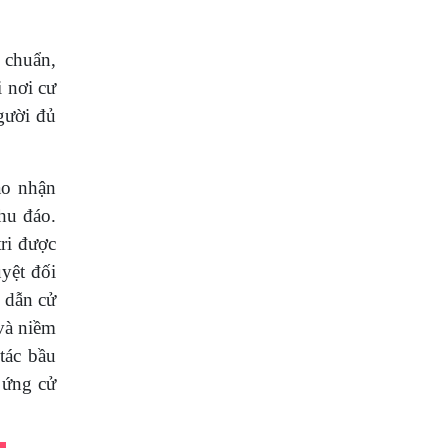
 chuẩn,
i nơi cư
gười đủ
ao nhận
chu đáo.
tri được
yệt đối
g dẫn cử
 và niềm
tác bầu
 ứng cử