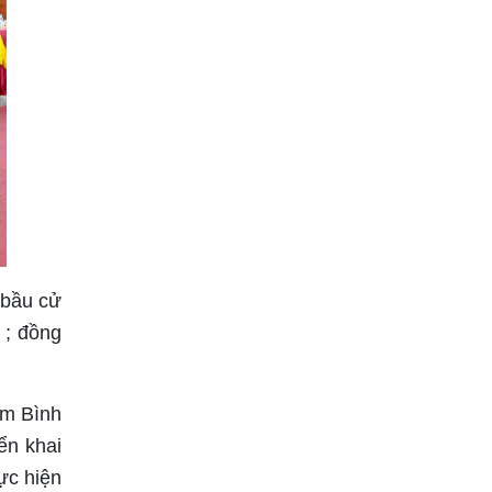
 bầu cử
 ; đồng
ẩm Bình
ển khai
ực hiện