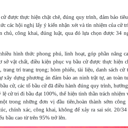
cử được thực hiện chặt chẽ, đúng quy trình, đảm bảo tiêu
ức các hội nghị lấy ý kiến nhận xét và tín nhiệm của cử tr
ân chủ, công khai, đúng luật, qua đó lựa chọn được 34 n
nhiều hình thức phong phú, linh hoạt, góp phần nâng c
cơ sở vật chất, điều kiện phục vụ bầu cử được thực hiện 
trang trí trang trọng; hòm phiếu, tài liệu, danh sách cử 
ự xây dựng phương án đảm bảo an ninh trật tự, an toàn tu
 bầu cử, các tổ bầu cử đã điều hành đúng quy trình, hướn
 lệ cử tri đi bầu đạt 100%, thể hiện tinh thần trách nhiệm
 một trong những đơn vị đầu tiên,hoàn thành sớm công 
úc, chính xác, công khai, không để xảy ra sai sót. 20/34
ếu bầu cao từ trên 95% trở lên.