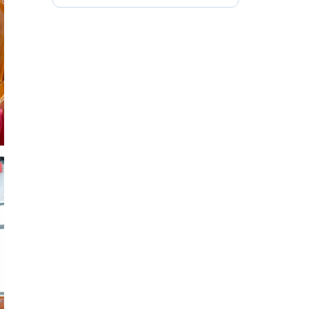
TRƯỜNG CỦA DỰ
ÁN: NHÀ MÁY ĐIỆN
GIÓ ECO WIND KỲ
ANH