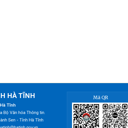
NH HÀ TĨNH
Mã QR
Hà Tĩnh
 Bộ Văn hóa Thông tin.
ành Sen - Tỉnh Hà Tĩnh
hatinh@hatinh.gov.vn