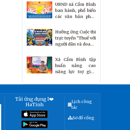
UBND xã Cẩm Bình
ban hành, phổ biến
các văn bản pháp
luật có hiệu lực từ
tháng 6/2026
Hưởng ứng Cuộc thi
trực tuyến “Thuế với
người dân và doanh
nghiệp” năm 2026
Xã Cẩm Bình tập
huấn nâng cao
năng lực trợ giúp
pháp lý gắn với
công tác Phòng
chống ma túy
Tải ứng dụng I❤️
Lịch công
HaTinh
tác
Sơ đồ cổng