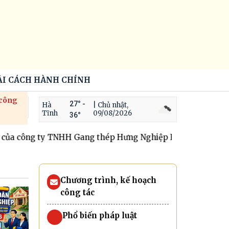
ẢI CÁCH HÀNH CHÍNH
 công
27° -
Hà
| Chủ nhật,
Tĩnh
09/08/2026
36°
a công ty TNHH Gang thép Hưng Nghiệp Formosa
Xã Cẩm B
Chương trình, kế hoạch
công tác
Phổ biến pháp luật