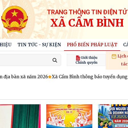
TRANG THÔNG TIN ĐIỆN TỬ
XÃ CẨM BÌNH
THIỆU
TIN TỨC - SỰ KIỆN
PHỔ BIẾN PHÁP LUẬT
C
Lịch
Giới thiệu
Chính quyền
tác
địa bàn xã năm 2026
Xã Cẩm Bình thông báo tuyển dụng củ