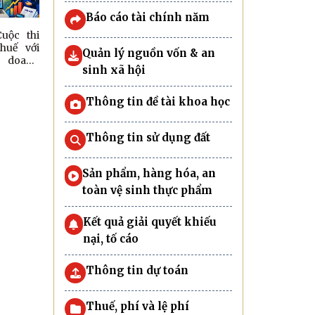
Báo cáo tài chính năm
uộc thi
huế với
Quản lý nguồn vốn & an
à doanh
sinh xã hội
026
Thông tin đề tài khoa học
Thông tin sử dụng đất
Sản phẩm, hàng hóa, an
toàn vệ sinh thực phẩm
Kết quả giải quyết khiếu
nại, tố cáo
Thông tin dự toán
Thuế, phí và lệ phí