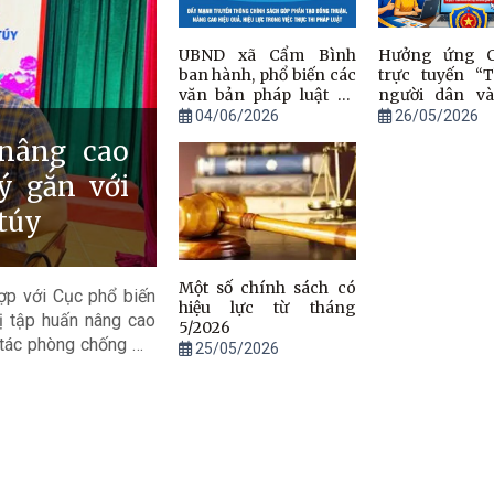
UBND xã Cẩm Bình
Hưởng ứng C
ban hành, phổ biến các
trực tuyến “T
văn bản pháp luật có
người dân v
hiệu lực từ tháng
nghiệp” năm 2
04/06/2026
26/05/2026
6/2026
nâng cao
ý gắn với
túy
Một số chính sách có
p với Cục phổ biến
hiệu lực từ tháng
ị tập huấn nâng cao
5/2026
g tác phòng chống ma
25/05/2026
thể, người có uy tín