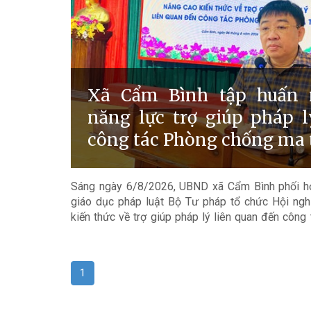
Xã Cẩm Bình tập huấn 
năng lực trợ giúp pháp l
công tác Phòng chống ma 
Sáng ngày 6/8/2026, UBND xã Cẩm Bình phối hợ
giáo dục pháp luật Bộ Tư pháp tổ chức Hội ngh
kiến thức về trợ giúp pháp lý liên quan đến côn
tuý cho đội ngũ cán bộ thôn, cán bộ chi hội đoàn 
trong cộng đồng dân cư trên địa bàn xã Cẩm Bình.
1