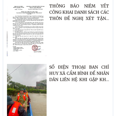
THÔNG BÁO NIÊM YẾT
CÔNG KHAI DANH SÁCH CÁC
THÔN ĐỀ NGHỊ XÉT TẶNG
DANH HIỆU "THÔN VĂN
HÓA" NĂM 2025
SỐ ĐIỆN THOẠI BAN CHỈ
HUY XÃ CẨM BÌNH ĐỂ NHÂN
DÂN LIÊN HỆ KHI GẶP KHÓ
KHĂN CẦN HỖ TRỢ.