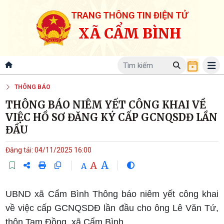
TRANG THÔNG TIN ĐIỆN TỬ
XÃ CẨM BÌNH
THÔNG BÁO
THÔNG BÁO NIÊM YẾT CÔNG KHAI VỀ
VIỆC HỒ SƠ ĐĂNG KÝ CẤP GCNQSDĐ LẦN
ĐẦU
Đăng tải: 04/11/2025 16:00
A
A
A
UBND xã Cẩm Bình Thông báo niêm yết công khai
về việc cấp GCNQSDĐ lần đầu cho ông Lê Văn Tứ,
thôn Tam Đồng, xã Cẩm Bình.