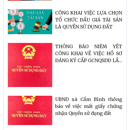
CÔNG KHAI VIỆC LỰA CHỌN
TỔ CHỨC ĐẤU GIÁ TÀI SẢN
LÀ QUYỀN SỬ DỤNG ĐẤT
THÔNG BÁO NIÊM YẾT
CÔNG KHAI VỀ VIỆC HỒ SƠ
ĐĂNG KÝ CẤP GCNQSDĐ LẦN
ĐẦU
UBND xã Cẩm Bình thông
báo về việc mất giấy chứng
nhận Quyền sử dụng đất